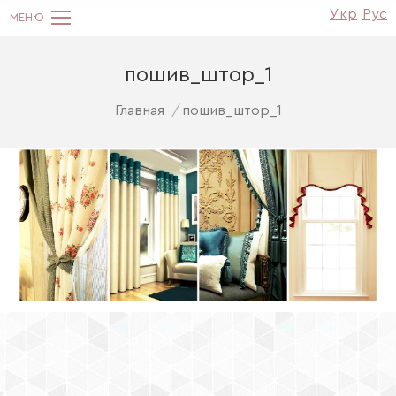
Укр
Рус
пошив_штор_1
You are here:
Главная
пошив_штор_1